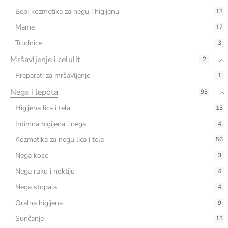
Bebi kozmetika za negu i higijenu
13
Mame
12
Trudnice
3
Mršavljenje i celulit
2
Preparati za mršavljenje
1
Nega i lepota
93
Higijena lica i tela
13
Intimna higijena i nega
4
Kozmetika za negu lica i tela
56
Nega kose
3
Nega ruku i noktiju
4
Nega stopala
4
Oralna higijena
9
Sunčanje
13