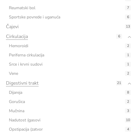
Reumatski bol
7
Sportske povrede i uganuća
6
Čajevi
13
Cirkulacija
6
Hemoroidi
2
Periferna cirkulacija
1
Srce i krvni sudovi
1
Vene
2
Digestivni trakt
21
Dijareja
8
Gorušica
2
Mučnina
3
Nadutost (gasovi
10
Opstipacija (zatvor
4