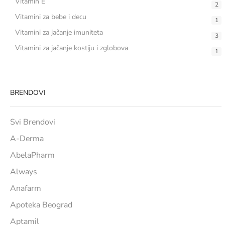
Vitamin E
2
Vitamini za bebe i decu
1
Vitamini za jačanje imuniteta
3
Vitamini za jačanje kostiju i zglobova
1
BRENDOVI
Svi Brendovi
A-Derma
AbelaPharm
Always
Anafarm
Apoteka Beograd
Aptamil