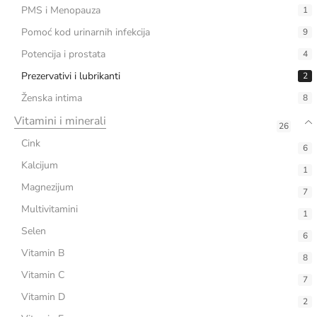
PMS i Menopauza
1
Pomoć kod urinarnih infekcija
9
Potencija i prostata
4
Prezervativi i lubrikanti
2
Ženska intima
8
Vitamini i minerali
26
Cink
6
Kalcijum
1
Magnezijum
7
Multivitamini
1
Selen
6
Vitamin B
8
Vitamin C
7
Vitamin D
2