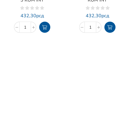
3 KOM INT
KOM INT
432,30
рсд
432,30
рсд