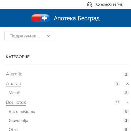
Korisnički servis
KATEGORIJE
Alergije
2
Aparati
2
Merači
2
Bol i otok
17
Bol u mišićima
5
Glavobolja
2
Otok
8