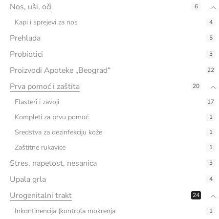
Nos, uši, oči
6
Kapi i sprejevi za nos
4
Prehlada
5
Probiotici
3
Proizvodi Apoteke „Beograd“
22
Prva pomoć i zaštita
20
Flasteri i zavoji
17
Kompleti za prvu pomoć
1
Sredstva za dezinfekciju kože
1
Zaštitne rukavice
1
Stres, napetost, nesanica
3
Upala grla
4
Urogenitalni trakt
24
Inkontinencija (kontrola mokrenja
1