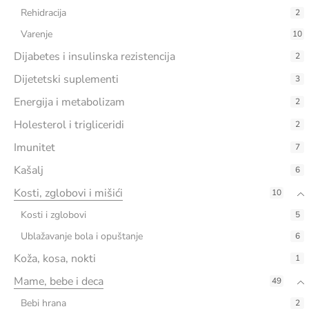
Rehidracija
2
Varenje
10
Dijabetes i insulinska rezistencija
2
Dijetetski suplementi
3
Energija i metabolizam
2
Holesterol i trigliceridi
2
Imunitet
7
Kašalj
6
Kosti, zglobovi i mišići
10
Kosti i zglobovi
5
Ublažavanje bola i opuštanje
6
Koža, kosa, nokti
1
Mame, bebe i deca
49
Bebi hrana
2