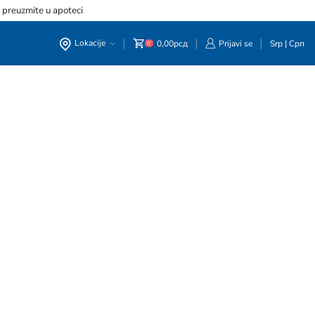
, preuzmite u apoteci
Lokacije
0,00
рсд
Prijavi se
Srp
|
Срп
0