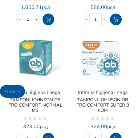
1.050,71
рсд
588,00
рсд
Intimna higijena i nega
Intimna higijena i nega
Kategorije
TAMPONI JOHNSON OB
TAMPONI JOHNSON OB
PRO COMFORT NORMAL
PRO COMFORT SUPER 8
8’S
KOM
324,00
рсд
324,00
рсд