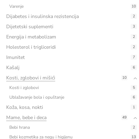
Varenje
10
Dijabetes i insulinska rezistencija
2
Dijetetski suplementi
3
Energija i metabolizam
2
Holesterol i trigliceridi
2
Imunitet
7
Kašalj
6
Kosti, zglobovi i mišići
10
Kosti i zglobovi
5
Ublažavanje bola i opuštanje
6
Koža, kosa, nokti
1
Mame, bebe i deca
49
Bebi hrana
2
Bebi kozmetika za negu i higijenu
13