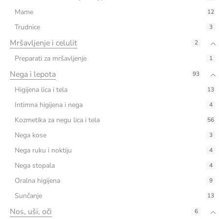
Mame
12
Trudnice
3
Mršavljenje i celulit
2
Preparati za mršavljenje
1
Nega i lepota
93
Higijena lica i tela
13
Intimna higijena i nega
4
Kozmetika za negu lica i tela
56
Nega kose
3
Nega ruku i noktiju
4
Nega stopala
4
Oralna higijena
9
Sunčanje
13
Nos, uši, oči
6