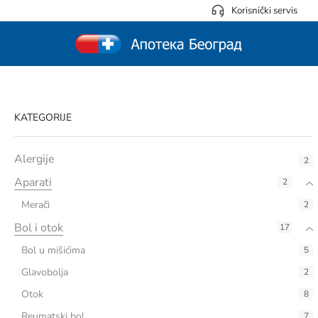
Korisnički servis
KATEGORIJE
Alergije
2
Aparati
2
Merači
2
Bol i otok
17
Bol u mišićima
5
Glavobolja
2
Otok
8
Reumatski bol
7