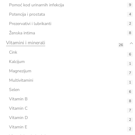
Pomoć kod urinarnih infekcija
9
Potencija i prostata
4
Prezervativi i lubrikanti
2
Ženska intima
8
Vitamini i minerali
26
Cink
6
Kalcijum
1
Magnezijum
7
Multivitamini
1
Selen
6
Vitamin B
8
Vitamin C
7
Vitamin D
2
Vitamin E
2