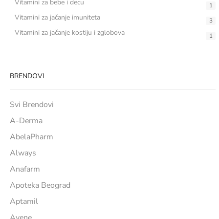
Vitamini za bebe i decu
1
Vitamini za jačanje imuniteta
3
Vitamini za jačanje kostiju i zglobova
1
BRENDOVI
Svi Brendovi
A-Derma
AbelaPharm
Always
Anafarm
Apoteka Beograd
Aptamil
Avene