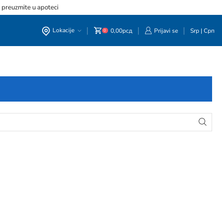
, preuzmite u apoteci
Lokacije
0,00
рсд
Prijavi se
Srp
|
Срп
0