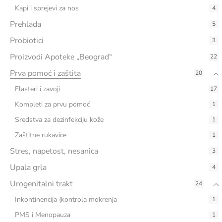
Kapi i sprejevi za nos
4
Prehlada
5
Probiotici
3
Proizvodi Apoteke „Beograd“
22
Prva pomoć i zaštita
20
Flasteri i zavoji
17
Kompleti za prvu pomoć
1
Sredstva za dezinfekciju kože
1
Zaštitne rukavice
1
Stres, napetost, nesanica
3
Upala grla
4
Urogenitalni trakt
24
Inkontinencija (kontrola mokrenja
1
PMS i Menopauza
1