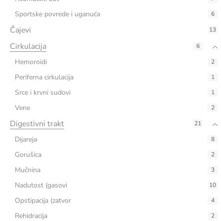
Sportske povrede i uganuća
6
Čajevi
13
Cirkulacija
6
Hemoroidi
2
Periferna cirkulacija
1
Srce i krvni sudovi
1
Vene
2
Digestivni trakt
21
Dijareja
8
Gorušica
2
Mučnina
3
Nadutost (gasovi
10
Opstipacija (zatvor
4
Rehidracija
2