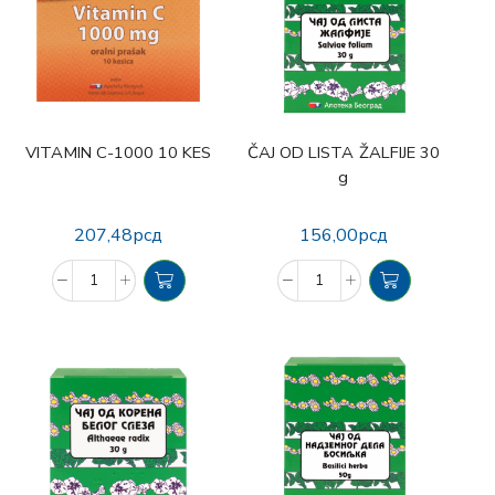
VITAMIN C-1000 10 KES
ČAJ OD LISTA ŽALFIJE 30
g
207,48
рсд
156,00
рсд