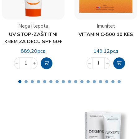
Nega i lepota
Imunitet
UV STOP-ZAŠTITNI
VITAMIN C-500 10 KES
KREM ZA DECU SPF 50+
100 ml
889,20
рсд
149,12
рсд
Revolucija u nezi kože
Dermokozmetika