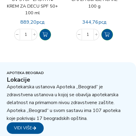
KREM ZA DECU SPF 50+
100 g
100 ml
889,20
рсд
344,76
рсд
APOTEKA BEOGRAD
Lokacije
Apotekarska ustanova Apoteka „Beograd“ je
zdravstvena ustanova u kojoj se obavlja apotekarska
delatnost na primarnom nivou zdravstvene zaštite.
Apoteka „Beograd“ u svom sastavu ima 107 apoteka
koje pokrivaju 17 beogradskih opština.
VIDI VIŠE