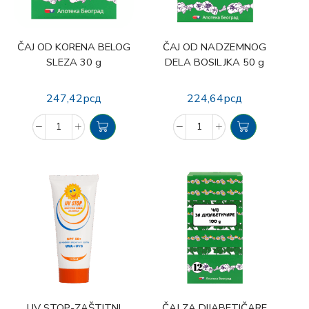
ČAJ OD KORENA BELOG
ČAJ OD NADZEMNOG
SLEZA 30 g
DELA BOSILJKA 50 g
247,42
рсд
224,64
рсд
UV STOP-ZAŠTITNI
ČAJ ZA DIJABETIČARE