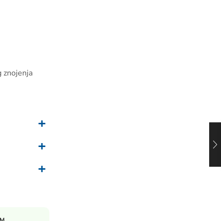
g znojenja
EM