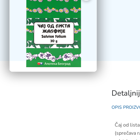
Detaljni
OPIS PROIZV
Čaj od list
(sprečava r