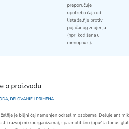
preporučuje
upotreba čaja od
lista žalfije protiv
pojačanog znojenja
(npr: kod žena u
menopauzi).
je o proizvodu
ODA, DELOVANJE I PRIMENA
a žalfije je biljni čaj namenjen odraslim osobama. Deluje antimi
ast i razvoj mikroorganizama), spazmolitično (opušta tonus glatk