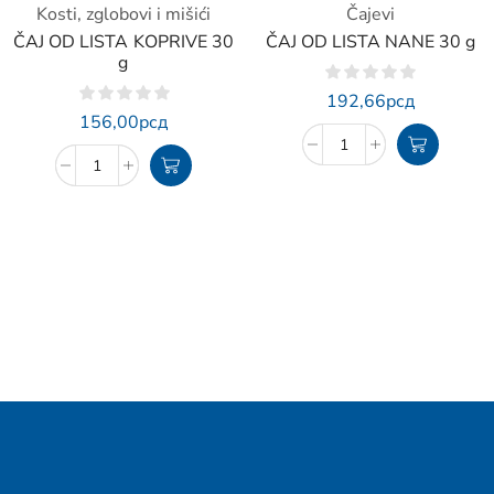
Kosti, zglobovi i mišići
Čajevi
ČAJ OD LISTA KOPRIVE 30
ČAJ OD LISTA NANE 30 g
g
192,66
рсд
156,00
рсд