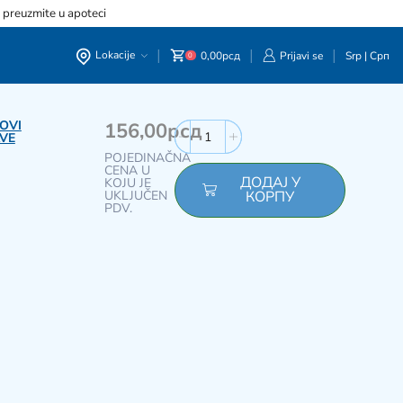
, preuzmite u apoteci
Lokacije
0,00
рсд
Prijavi se
Srp
|
Срп
0
OVI
156,00
рсд
VE
POJEDINAČNA
CENA U
ДОДАЈ У
KOJU JE
UKLJUČEN
КОРПУ
PDV.