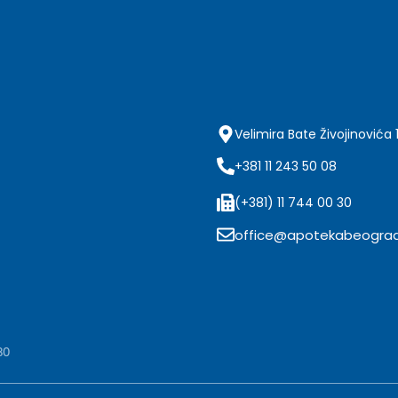
Velimira Bate Živojinovića 
+381 11 243 50 08
(+381) 11 744 00 30
office@apotekabeograd
80