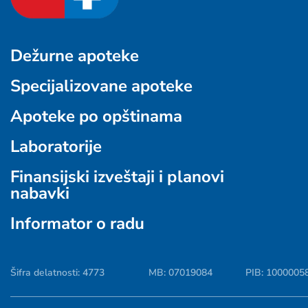
Dežurne apoteke
Specijalizovane apoteke
Apoteke po opštinama
Laboratorije
Finansijski izveštaji i planovi
nabavki
Informator o radu
Šifra delatnosti: 4773
MB: 07019084
PIB: 1000005