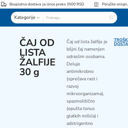
Besplatna dostava za iznos preko 3500 RSD
Poručite onlajn
Kategorije
ČAJ OD
TROŠK
Čaj od lista žalfije je
DOSTA
LISTA
biljni čaj namenjen
odraslim osobama.
ŽALFIJE
Deluje
30 g
antimikrobno
(sprečava rast i
razvoj
mikroorganizama),
spazmolitično
(opušta tonus
glatkih mišića) i
adstrigentno