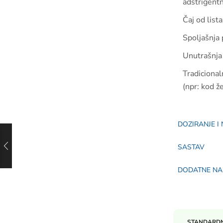
adstrigentn
Čaj od lista
Spoljašnja 
Unutrašnja 
Tradicional
(npr: kod ž
DOZIRANJE I
SASTAV
DODATNE N
STANDARDN