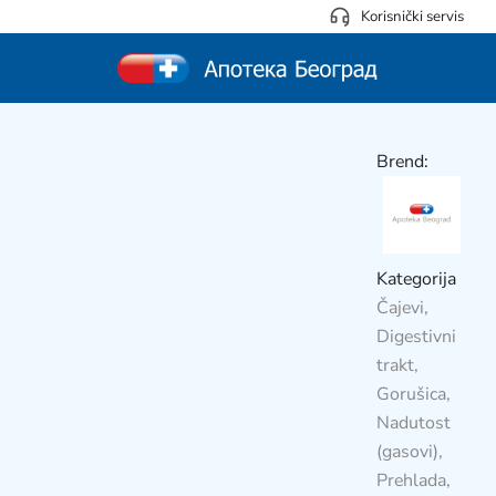
Korisnički servis
Brend:
Kategorija
Čajevi
,
Digestivni
trakt
,
Gorušica
,
Nadutost
(gasovi)
,
Prehlada
,