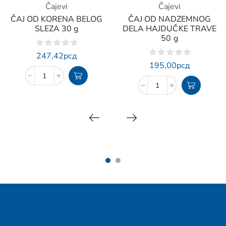
Čajevi
Čajevi
ČAJ OD KORENA BELOG
ČAJ OD NADZEMNOG
SLEZA 30 g
DELA HAJDUČKE TRAVE
50 g
247,42
рсд
195,00
рсд