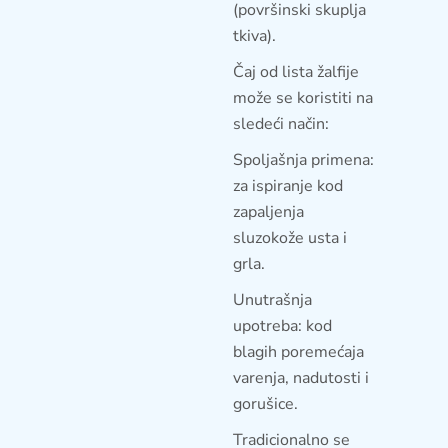
(površinski skuplja
tkiva).
Čaj od lista žalfije
može se koristiti na
sledeći način:
Spoljašnja primena:
za ispiranje kod
zapaljenja
sluzokože usta i
grla.
Unutrašnja
upotreba: kod
blagih poremećaja
varenja, nadutosti i
gorušice.
Tradicionalno se