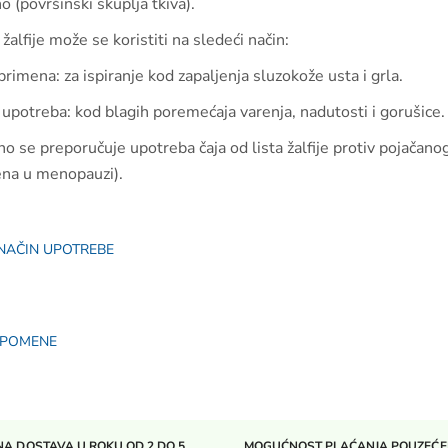
o (površinski skuplja tkiva).
 žalfije može se koristiti na sledeći način:
primena: za ispiranje kod zapaljenja sluzokože usta i grla.
upotreba: kod blagih poremećaja varenja, nadutosti i gorušice.
no se preporučuje upotreba čaja od lista žalfije protiv pojačano
ena u menopauzi).
 NAČIN UPOTREBE
APOMENE
A DOSTAVA U ROKU OD 2 DO 5
MOGUĆNOST PLAĆANJA POUZEĆ