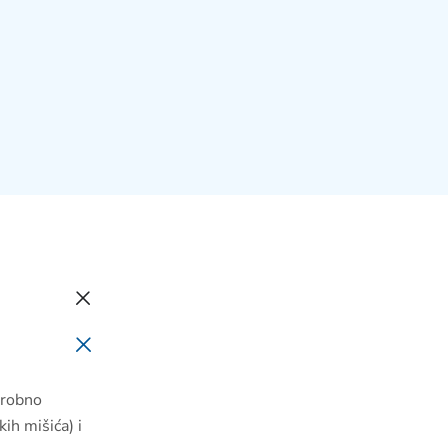
krobno
ih mišića) i