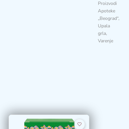
Proizvodi
Apoteke
„Beograd“
,
Upala
grla
,
Varenje