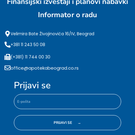
Finansijski izveštaji i planovi nabavki
Informator o radu
Velimira Bate Živojinovića 16/IV, Beograd
+381 11 243 50 08
(+381) 11 744 00 30
office@apotekabeograd.co.rs
Prijavi se