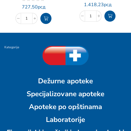
1.418,23
рсд
727,50
рсд
Kategorije
Dežurne apoteke
Specijalizovane apoteke
Apoteke po opštinama
Laboratorije