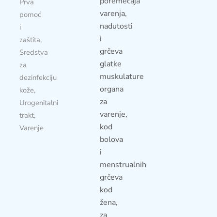
poremećaja
Prva
varenja,
pomoć
nadutosti
i
i
zaštita
,
grčeva
Sredstva
glatke
za
muskulature
dezinfekciju
organa
kože
,
za
Urogenitalni
varenje,
trakt
,
kod
Varenje
bolova
i
menstrualnih
grčeva
kod
žena,
za