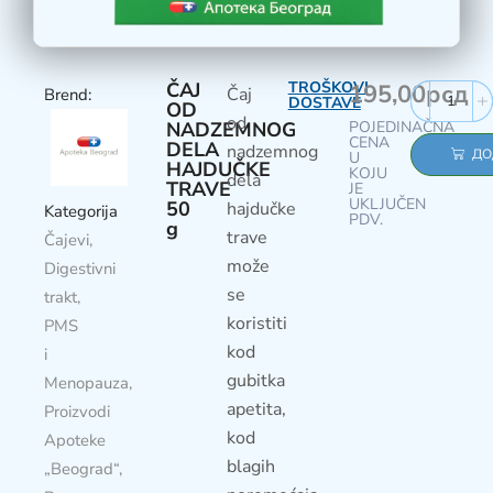
ČAJ
TROŠKOVI
195,00
рсд
Čaj
Brend:
DOSTAVE
OD
od
NADZEMNOG
POJEDINAČNA
CENA
DELA
nadzemnog
ДО
U
HAJDUČKE
KOJU
dela
TRAVE
JE
UKLJUČEN
50
hajdučke
Kategorija
PDV.
g
trave
Čajevi
,
može
Digestivni
se
trakt
,
koristiti
PMS
kod
i
gubitka
Menopauza
,
apetita,
Proizvodi
kod
Apoteke
blagih
„Beograd“
,