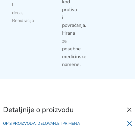
kod
i
proliva
deca
,
i
Rehidracija
povraćanja.
Hrana
za
posebne
medicinske
namene.
Detaljnije o proizvodu
OPIS PROIZVODA, DELOVANJE I PRIMENA