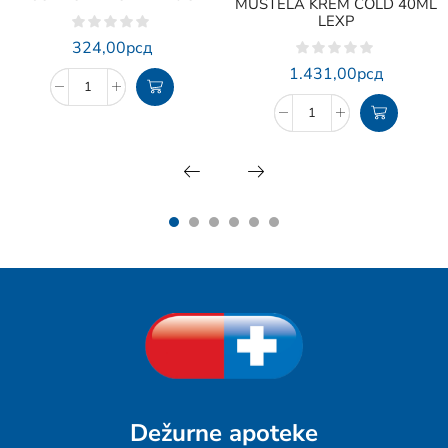
MUSTELA KREM COLD 40ML
LEXP
324,00
рсд
1.431,00
рсд
Dežurne apoteke