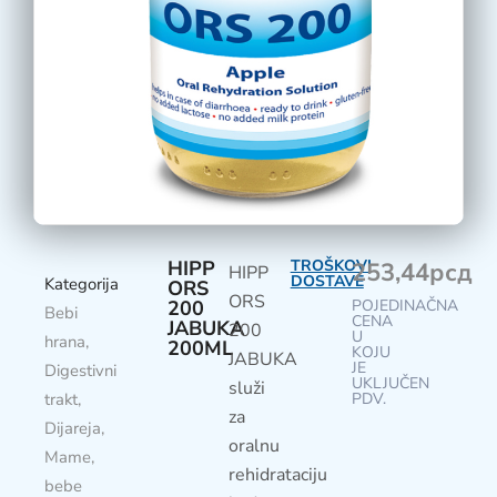
HIPP
TROŠKOVI
253,44
рсд
HIPP
DOSTAVE
Kategorija
ORS
ORS
200
POJEDINAČNA
Bebi
CENA
JABUKA
200
U
hrana
,
200ML
KOJU
JABUKA
JE
Digestivni
UKLJUČEN
služi
trakt
,
PDV.
za
Dijareja
,
oralnu
Mame,
rehidrataciju
bebe