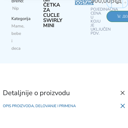
300,00
рсд
Brend:
DOSTAVE
ČETKA
Nip
ZA
POJEDINAČNA
CENA
CUCLE
ДО
U
Kategorija
SWIRLY
KOJU
MINI
JE
Mame,
UKLJUČEN
bebe
PDV.
i
deca
Detaljnije o proizvodu
OPIS PROIZVODA, DELOVANJE I PRIMENA