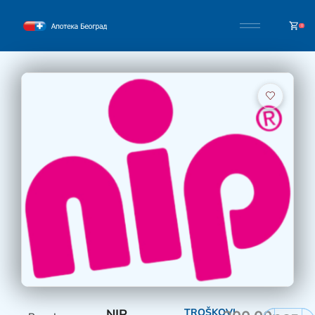
0
NIP
TROŠKOVI