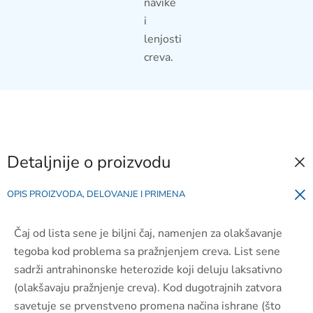
navike
i
lenjosti
creva.
Detaljnije o proizvodu
OPIS PROIZVODA, DELOVANJE I PRIMENA
Čaj od lista sene je biljni čaj, namenjen za olakšavanje
tegoba kod problema sa pražnjenjem creva. List sene
sadrži antrahinonske heterozide koji deluju laksativno
(olakšavaju pražnjenje creva). Kod dugotrajnih zatvora
savetuje se prvenstveno promena načina ishrane (što