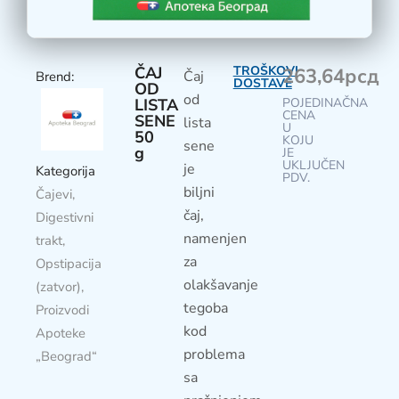
ČAJ
TROŠKOVI
263,64
рсд
Čaj
Brend:
DOSTAVE
OD
od
LISTA
POJEDINAČNA
CENA
SENE
lista
U
50
KOJU
sene
g
JE
UKLJUČEN
je
Kategorija
PDV.
biljni
Čajevi
,
čaj,
Digestivni
namenjen
trakt
,
za
Opstipacija
olakšavanje
(zatvor)
,
tegoba
Proizvodi
kod
Apoteke
problema
„Beograd“
sa