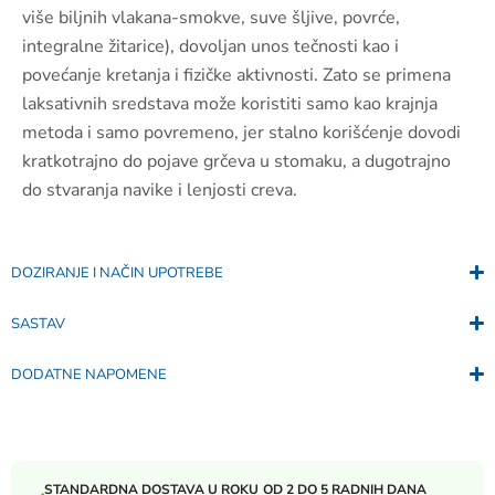
više biljnih vlakana-smokve, suve šljive, povrće,
integralne žitarice), dovoljan unos tečnosti kao i
povećanje kretanja i fizičke aktivnosti. Zato se primena
laksativnih sredstava može koristiti samo kao krajnja
metoda i samo povremeno, jer stalno korišćenje dovodi
kratkotrajno do pojave grčeva u stomaku, a dugotrajno
do stvaranja navike i lenjosti creva.
DOZIRANJE I NAČIN UPOTREBE
SASTAV
DODATNE NAPOMENE
STANDARDNA DOSTAVA U ROKU OD 2 DO 5 RADNIH DANA