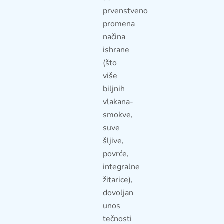
prvenstveno
promena
načina
ishrane
(što
više
biljnih
vlakana-
smokve,
suve
šljive,
povrće,
integralne
žitarice),
dovoljan
unos
tečnosti