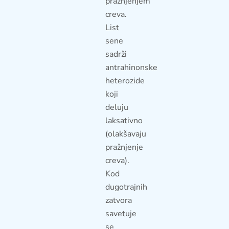
pražnjenjem
creva.
List
sene
sadrži
antrahinonske
heterozide
koji
deluju
laksativno
(olakšavaju
pražnjenje
creva).
Kod
dugotrajnih
zatvora
savetuje
se