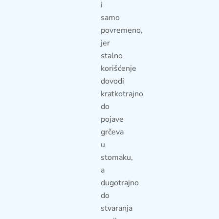
i
samo
povremeno,
jer
stalno
korišćenje
dovodi
kratkotrajno
do
pojave
grčeva
u
stomaku,
a
dugotrajno
do
stvaranja