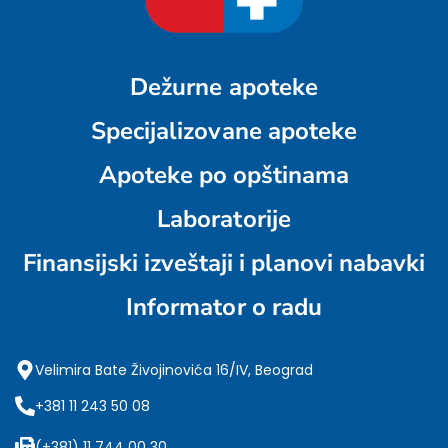
Dežurne apoteke
Specijalizovane apoteke
Apoteke po opštinama
Laboratorije
Finansijski izveštaji i planovi nabavki
Informator o radu
Velimira Bate Živojinovića 16/IV, Beograd
+381 11 243 50 08
(+381) 11 744 00 30