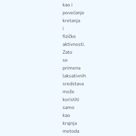
kao i
povećanje
kretanja
i
fizičke
aktivnosti.
Zato
se
primena
laksativnih
sredstava
može
koristiti
samo
kao
krajnja
metoda