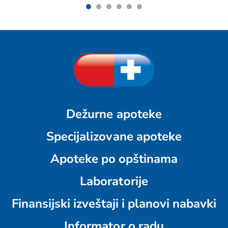
Dežurne apoteke
Specijalizovane apoteke
Apoteke po opštinama
Laboratorije
Finansijski izveštaji i planovi nabavki
Informator o radu