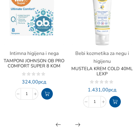
Intimna higijena i nega
Bebi kozmetika za negu i
TAMPONI JOHNSON OB PRO
higijenu
COMFORT SUPER 8 KOM
MUSTELA KREM COLD 40ML
LEXP
324,00
рсд
1.431,00
рсд