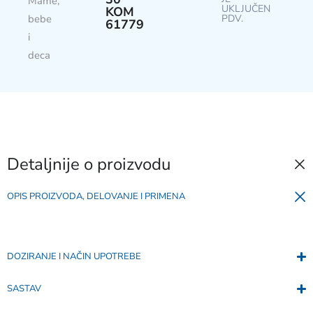
Mame,
UKLJUČEN
KOM
bebe
PDV.
61779
i
deca
Detaljnije o proizvodu
OPIS PROIZVODA, DELOVANJE I PRIMENA
DOZIRANJE I NAČIN UPOTREBE
SASTAV