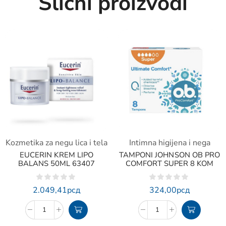
Slični proizvodi
Kozmetika za negu lica i tela
Intimna higijena i nega
EUCERIN KREM LIPO
TAMPONI JOHNSON OB PRO
BALANS 50ML 63407
COMFORT SUPER 8 KOM
2.049,41
рсд
324,00
рсд