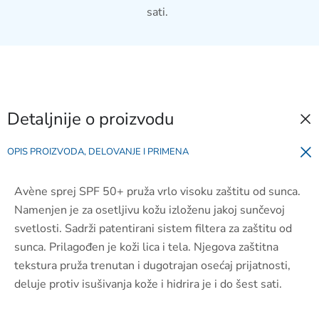
sati.
Detaljnije o proizvodu
OPIS PROIZVODA, DELOVANJE I PRIMENA
Avène sprej SPF 50+ pruža vrlo visoku zaštitu od sunca.
Namenjen je za osetljivu kožu izloženu jakoj sunčevoj
svetlosti. Sadrži patentirani sistem filtera za zaštitu od
sunca. Prilagođen je koži lica i tela. Njegova zaštitna
tekstura pruža trenutan i dugotrajan osećaj prijatnosti,
deluje protiv isušivanja kože i hidrira je i do šest sati.