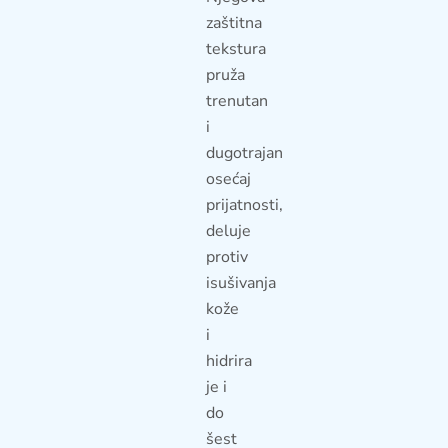
zaštitna
tekstura
pruža
trenutan
i
dugotrajan
osećaj
prijatnosti,
deluje
protiv
isušivanja
kože
i
hidrira
je i
do
šest