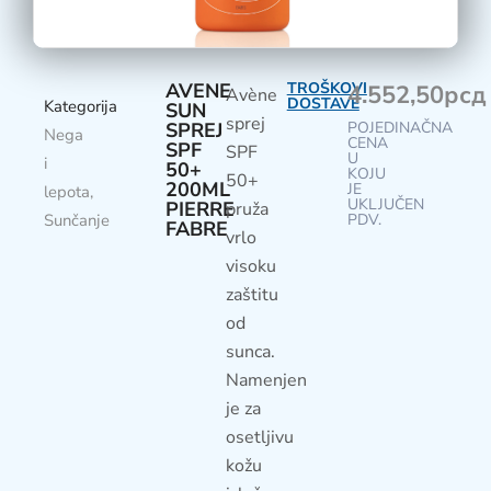
AVENE
TROŠKOVI
4.552,50
рсд
Avène
DOSTAVE
Kategorija
SUN
sprej
SPREJ
POJEDINAČNA
Nega
CENA
SPF
SPF
U
i
50+
KOJU
50+
200ML
JE
lepota
,
UKLJUČEN
PIERRE
pruža
Sunčanje
PDV.
FABRE
vrlo
visoku
zaštitu
od
sunca.
Namenjen
je za
osetljivu
kožu