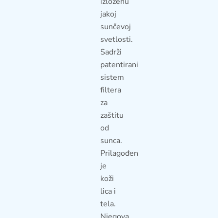
izloženu
jakoj
sunčevoj
svetlosti.
Sadrži
patentirani
sistem
filtera
za
zaštitu
od
sunca.
Prilagođen
je
koži
lica i
tela.
Njegova