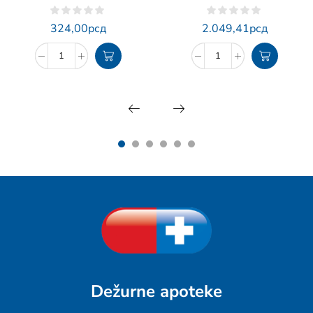
324,00
рсд
2.049,41
рсд
Dežurne apoteke