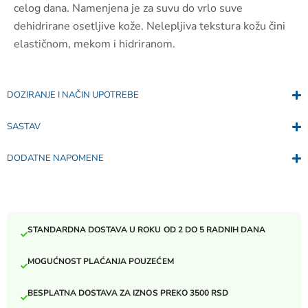
celog dana. Namenjena je za suvu do vrlo suve
dehidrirane osetljive kože. Nelepljiva tekstura kožu čini
elastičnom, mekom i hidriranom.
DOZIRANJE I NAČIN UPOTREBE
SASTAV
DODATNE NAPOMENE
STANDARDNA DOSTAVA U ROKU OD 2 DO 5 RADNIH DANA
MOGUĆNOST PLAĆANJA POUZEĆEM
BESPLATNA DOSTAVA ZA IZNOS PREKO 3500 RSD