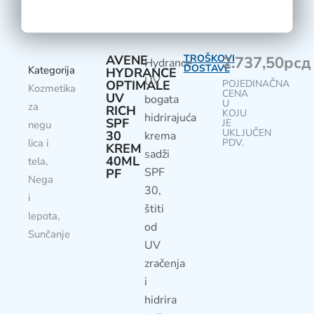
AVENE
TROŠKOVI
2.737,50
рсд
Hydrance
DOSTAVE
Kategorija
HYDRANCE
UV
OPTIMALE
POJEDINAČNA
Kozmetika
CENA
UV
bogata
U
za
RICH
KOJU
hidrirajuća
SPF
JE
negu
UKLJUČEN
30
krema
lica i
PDV.
KREM
sadži
40ML
tela
,
SPF
PF
Nega
30,
i
štiti
lepota
,
od
Sunčanje
UV
zračenja
i
hidrira