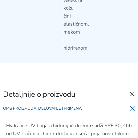
kožu
čini
elastičnom,
mekom
i
hidriranom.
Detaljnije o proizvodu
OPIS PROIZVODA, DELOVANJE I PRIMENA
Hydrance UV bogata hidrirajuća krema sadži SPF 30, štiti
od UV zračenja i hidrira kožu uz osećaj prijatnosti tokom