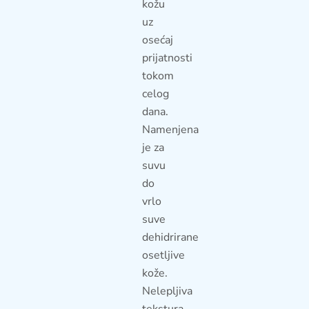
kožu
uz
osećaj
prijatnosti
tokom
celog
dana.
Namenjena
je za
suvu
do
vrlo
suve
dehidrirane
osetljive
kože.
Nelepljiva
tekstura