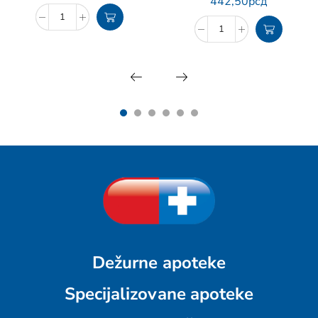
442,50
рсд
Dežurne apoteke
Specijalizovane apoteke