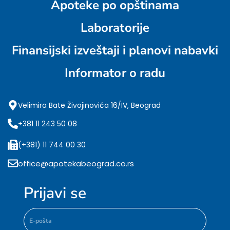
Apoteke po opštinama
Laboratorije
Finansijski izveštaji i planovi nabavki
Informator o radu
Velimira Bate Živojinovića 16/IV, Beograd
+381 11 243 50 08
(+381) 11 744 00 30
office@apotekabeograd.co.rs
Prijavi se