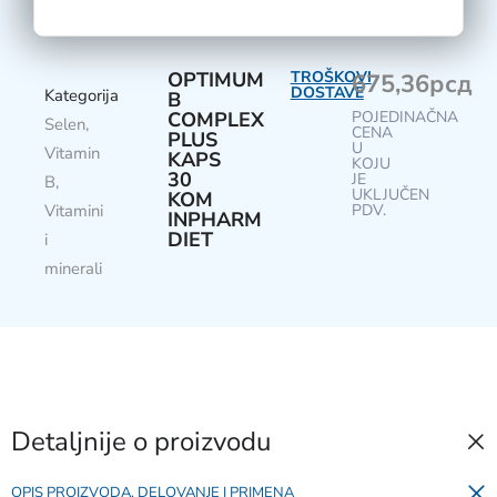
OPTIMUM
TROŠKOVI
675,36
рсд
DOSTAVE
Kategorija
B
COMPLEX
POJEDINAČNA
Selen
,
CENA
PLUS
U
Vitamin
KAPS
KOJU
30
JE
B
,
UKLJUČEN
KOM
Vitamini
PDV.
INPHARM
DIET
i
minerali
Detaljnije o proizvodu
OPIS PROIZVODA, DELOVANJE I PRIMENA