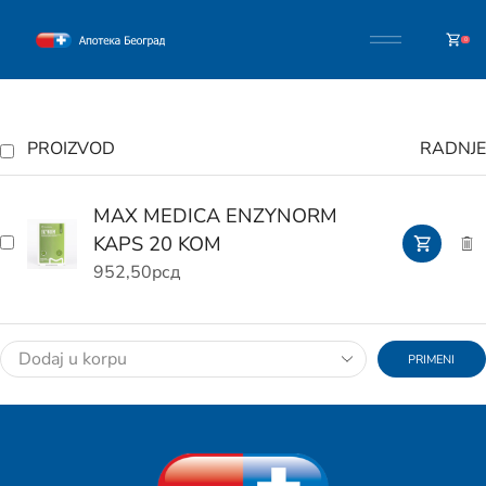
0
PROIZVOD
RADNJE
MAX MEDICA ENZYNORM
KAPS 20 KOM
952,50
рсд
PRIMENI