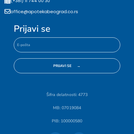
(+381) 11 744 00 30
office@apotekabeograd.co.rs
Prijavi se
Šifra delatnosti: 4773
MB: 07019084
PIB: 100000580