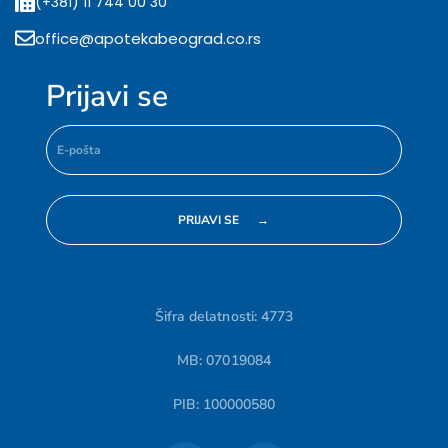
(+381) 11 744 00 30
office@apotekabeograd.co.rs
Prijavi se
Šifra delatnosti: 4773
MB: 07019084
PIB: 100000580