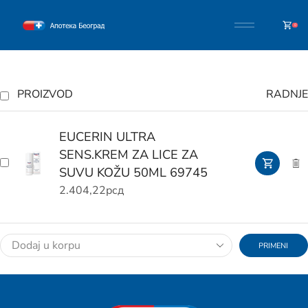
0
PROIZVOD
RADNJE
EUCERIN ULTRA
SENS.KREM ZA LICE ZA
SUVU KOŽU 50ML 69745
2.404,22
рсд
PRIMENI