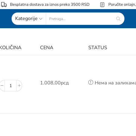
Besplatna dostava za iznos preko 3500 RSD
Poručite onlajn
Kategorije
KOLIČINA
CENA
STATUS
1.008,00
рсд
Нема на залихам