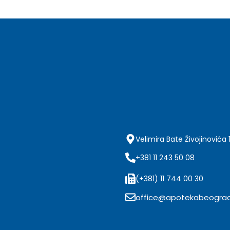
Velimira Bate Živojinovića 
+381 11 243 50 08
(+381) 11 744 00 30
office@apotekabeograd