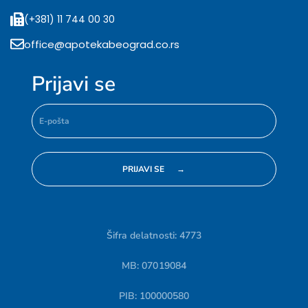
(+381) 11 744 00 30
office@apotekabeograd.co.rs
Prijavi se
Šifra delatnosti: 4773
MB: 07019084
PIB: 100000580