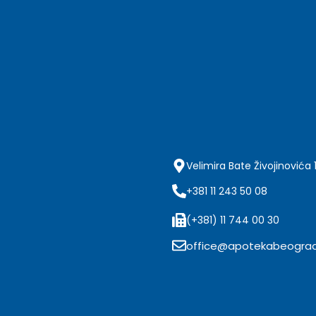
Velimira Bate Živojinovića 
+381 11 243 50 08
(+381) 11 744 00 30
office@apotekabeograd