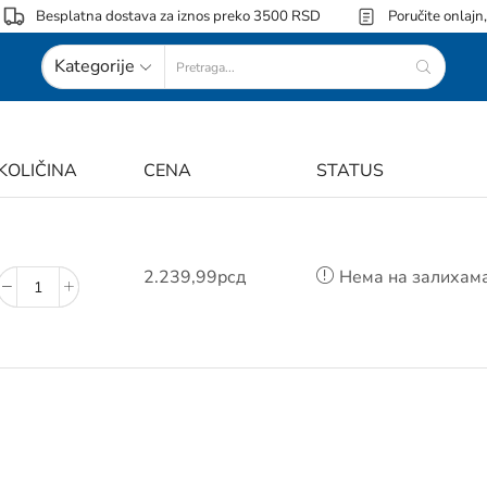
Besplatna dostava za iznos preko 3500 RSD
Poručite onlajn
Kategorije
KOLIČINA
CENA
STATUS
2.239,99
рсд
Нема на залихам