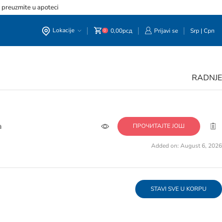
, preuzmite u apoteci
Lokacije
0,00
рсд
Prijavi se
Srp
|
Срп
0
RADNJE
а
ПРОЧИТАЈТЕ ЈОШ
Added on: August 6, 2026
STAVI SVE U KORPU